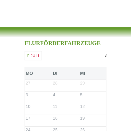
FLURFÖRDERFAHRZEUGE
AUGUST 20
JULI
MO
DI
MI
DO
27
28
29
30
3
4
5
6
10
11
12
13
17
18
19
20
24
25
26
27