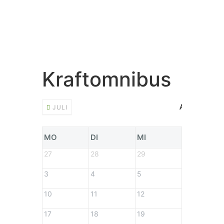
Kraftomnibus
JULI
AUGUST 20
MO
DI
MI
DO
27
28
29
30
3
4
5
6
10
11
12
13
17
18
19
20