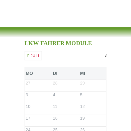
LKW FAHRER MODULE
AUGUST 20
JULI
MO
DI
MI
DO
27
28
29
30
3
4
5
6
10
11
12
13
17
18
19
20
24
25
26
27